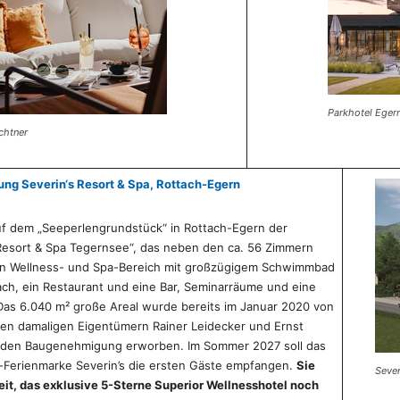
Parkhotel Egern
ichtner
ung Severin‘s Resort & Spa, Rottach-Egern
uf dem „Seeperlengrundstück“ in Rottach-Egern der
 Resort & Spa Tegernsee“, das neben den ca. 56 Zimmern
en Wellness- und Spa-Bereich mit großzügigem Schwimmbad
ch, ein Restaurant und eine Bar, Seminarräume und eine
Das 6.040 m² große Areal wurde bereits im Januar 2020 von
den damaligen Eigentümern Rainer Leidecker und Ernst
enden Baugenehmigung erworben. Im Sommer 2027 soll das
Ferienmarke Severin’s die ersten Gäste empfangen.
Sie
Sever
it, das exklusive 5-Sterne Superior Wellnesshotel noch