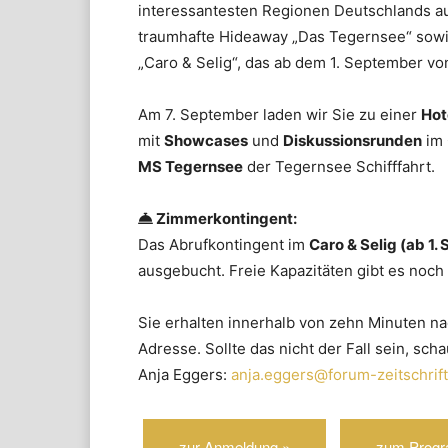
interessantesten Regionen Deutschlands aus
traumhafte Hideaway „Das Tegernsee“ sowi
„Caro & Selig“, das ab dem 1. September vo
Am 7. September laden wir Sie zu einer
Hot
mit
Showcases
und
Diskussionsrunden
im 
MS Tegernsee
der Tegernsee Schifffahrt.
Zimmerkontingent:
Das Abrufkontingent im
Caro & Selig (ab 
ausgebucht. Freie Kapazitäten gibt es noch
Sie erhalten innerhalb von zehn Minuten n
Adresse. Sollte das nicht der Fall sein, sch
Anja Eggers:
anja.eggers@forum-zeitschrif
zur Anmeldung »
zum Prog