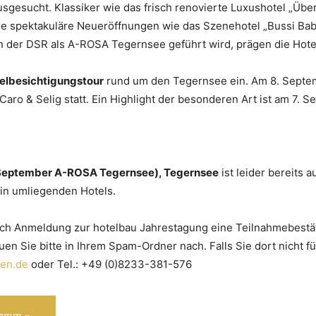
gesucht. Klassiker wie das frisch renovierte Luxushotel „Über
e spektakuläre Neueröffnungen wie das Szenehotel „Bussi Bab
n der DSR als A-ROSA Tegernsee geführt wird, prägen die Hote
elbesichtigungstour
rund um den Tegernsee ein. Am 8. Septe
Caro & Selig statt. Ein Highlight der besonderen Art ist am 7. 
1. September A-ROSA Tegernsee), Tegernsee
ist leider bereits 
 in umliegenden Hotels.
ach Anmeldung zur hotelbau Jahrestagung eine Teilnahmebestä
auen Sie bitte in Ihrem Spam-Ordner nach. Falls Sie dort nicht f
ten.de
oder Tel.: +49 (0)8233-381-576
ramm »