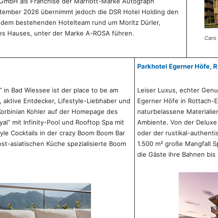
y GmbH als Franchise der Marriott-Marke Autograph
eptember 2026 übernimmt jedoch die DSR Hotel Holding den
it dem bestehenden Hotelteam rund um Moritz Dürler,
es Hauses, unter der Marke A-ROSA führen.
Caro 
Parkhotel Egerner Höfe, 
“ in Bad Wiessee ist der place to be am
Leiser Luxus, echter Genu
, aktive Entdecker, Lifestyle-Liebhaber und
Egerner Höfe in Rottach-Eg
orbinian Kohler auf der Homepage des
naturbelassene Materialie
yal“ mit Infinity-Pool und Rooftop Spa mit
Ambiente. Von der Deluxe
tyle Cocktails in der crazy Boom Boom Bar
oder der rustikal-authent
st-asiatischen Küche spezialisierte Boom
1.500 m² große Mangfall S
die Gäste ihre Bahnen bis