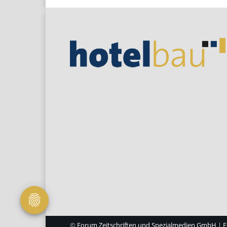
©
Forum Zeitschriften und Spezialmedien GmbH
|
F