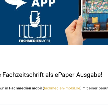
e Fachzeitschrift als ePaper-Ausgabe!
au“ in
Fachmedien mobil
(
fachmedien-mobil.de
) mit einer ben