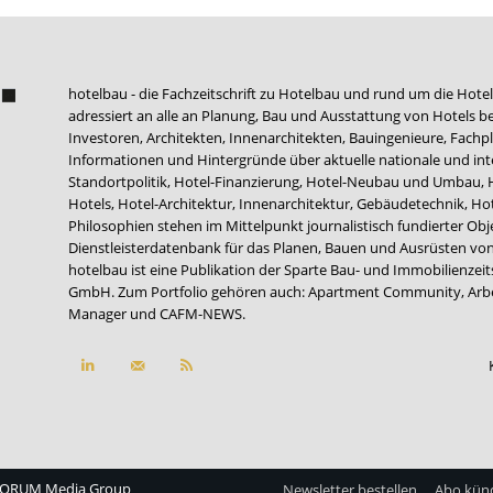
hotelbau - die Fachzeitschrift zu Hotelbau und rund um die Hotel
adressiert an alle an Planung, Bau und Ausstattung von Hotels be
Investoren, Architekten, Innenarchitekten, Bauingenieure, Fachpla
Informationen und Hintergründe über aktuelle nationale und int
Standortpolitik, Hotel-Finanzierung, Hotel-Neubau und Umbau,
Hotels, Hotel-Architektur, Innenarchitektur, Gebäudetechnik, 
Philosophien stehen im Mittelpunkt journalistisch fundierter Ob
Dienstleisterdatenbank für das Planen, Bauen und Ausrüsten von
hotelbau ist eine Publikation der Sparte Bau- und Immobilienzei
GmbH. Zum Portfolio gehören auch:
Apartment Community
,
Arb
Manager
und
CAFM-NEWS
.
ORUM Media Group
Newsletter bestellen
Abo kün