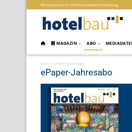
Wissensportal für Hotelimmobilien-Entwicklung
MAGAZIN
ABO
MEDIADATE
Start
ePaper-Jahresabo
ePaper-Jahresabo