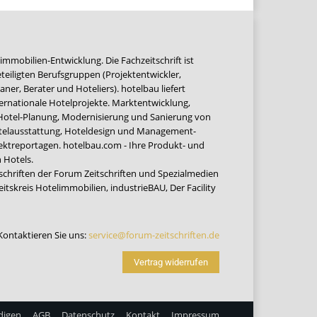
immobilien-Entwicklung. Die Fachzeitschrift ist
teiligten Berufsgruppen (Projektentwickler,
ner, Berater und Hoteliers). hotelbau liefert
ernationale Hotelprojekte. Marktentwicklung,
 Hotel-Planung, Modernisierung und Sanierung von
Hotelausstattung, Hoteldesign und Management-
jektreportagen. hotelbau.com - Ihre Produkt- und
 Hotels.
tschriften der Forum Zeitschriften und Spezialmedien
eitskreis Hotelimmobilien
,
industrieBAU
,
Der Facility
Kontaktieren Sie uns:
service@forum-zeitschriften.de
Vertrag widerrufen
digen
AGB
Datenschutz
Kontakt
Impressum