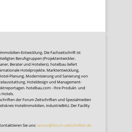
immobilien-Entwicklung. Die Fachzeitschrift ist
teiligten Berufsgruppen (Projektentwickler,
ner, Berater und Hoteliers). hotelbau liefert
ernationale Hotelprojekte. Marktentwicklung,
 Hotel-Planung, Modernisierung und Sanierung von
Hotelausstattung, Hoteldesign und Management-
jektreportagen. hotelbau.com - Ihre Produkt- und
 Hotels.
tschriften der Forum Zeitschriften und Spezialmedien
eitskreis Hotelimmobilien
,
industrieBAU
,
Der Facility
Kontaktieren Sie uns:
service@forum-zeitschriften.de