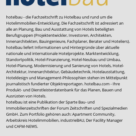
hotelbau - die Fachzeitschrift zu Hotelbau und rund um die
Hotelimmobilien-Entwicklung. Die Fachzeitschrift ist adressiert an
alle an Planung, Bau und Ausstattung von Hotels beteiligten
Berufsgruppen (Projektentwickler, Investoren, Architekten,
Innenarchitekten, Bauingenieure, Fachplaner, Berater und Hoteliers).
hotelbau liefert Informationen und Hintergründe über aktuelle
nationale und internationale Hotelprojekte. Marktentwicklung,
Standortpolitik, Hotel-Finanzierung, Hotel-Neubau und Umbau,
Hotel-Planung, Modernisierung und Sanierung von Hotels, Hotel-
Architektur, Innenarchitektur, Gebäudetechnik, Hotelausstattung,
Hoteldesign und Management-Philosophien stehen im Mittelpunkt
journalistisch fundierter Objektreportagen. hotelbau.com - Ihre
Produkt- und Dienstleisterdatenbank für das Planen, Bauen und
Ausrüsten von Hotels.
hotelbau ist eine Publikation der Sparte Bau- und
Immobilienzeitschriften der Forum Zeitschriften und Spezialmedien
GmbH. Zum Portfolio gehören auch:
Apartment Community
,
Arbeitskreis Hotelimmobilien
,
industrieBAU
,
Der Facility Manager
und
CAFM-NEWS
.