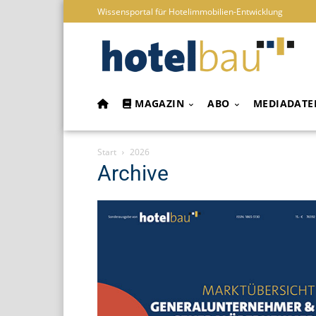
Wissensportal für Hotelimmobilien-Entwicklung
MAGAZIN
ABO
MEDIADATE
Start
2026
Archive