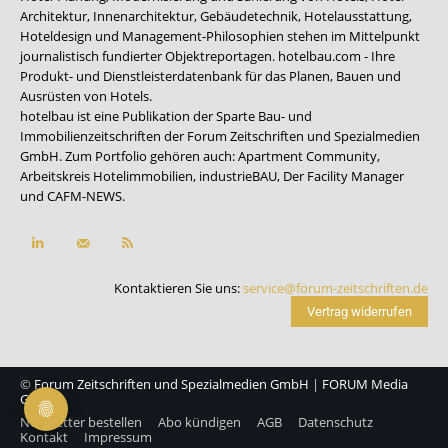
Architektur, Innenarchitektur, Gebäudetechnik, Hotelausstattung,
Hoteldesign und Management-Philosophien stehen im Mittelpunkt
journalistisch fundierter Objektreportagen. hotelbau.com - Ihre
Produkt- und Dienstleisterdatenbank für das Planen, Bauen und
Ausrüsten von Hotels.
hotelbau ist eine Publikation der Sparte Bau- und
Immobilienzeitschriften der Forum Zeitschriften und Spezialmedien
GmbH. Zum Portfolio gehören auch:
Apartment Community
,
Arbeitskreis Hotelimmobilien
,
industrieBAU
,
Der Facility Manager
und
CAFM-NEWS
.
Kontaktieren Sie uns:
service@forum-zeitschriften.de
Vertrag widerrufen
©
Forum Zeitschriften und Spezialmedien GmbH
|
FORUM Media
Group
Newsletter bestellen
Abo kündigen
AGB
Datenschutz
Kontakt
Impressum