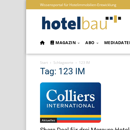
Wissensportal für Hotelimmobilien-Entwicklung
MAGAZIN
ABO
MEDIADATE
Start
Schlagworte
123 IM
Tag: 123 IM
Aktuelles