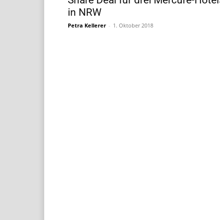
Share Deal für drei Mercure-Hotel
in NRW
Petra Kellerer
-
1. Oktober 2018