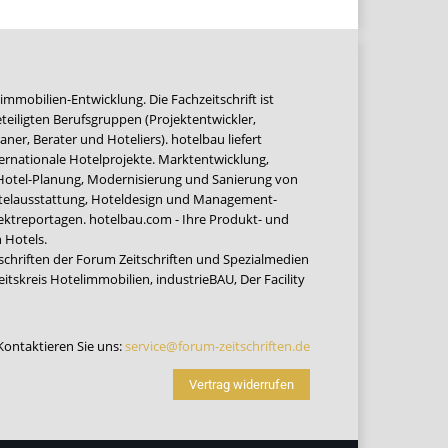
immobilien-Entwicklung. Die Fachzeitschrift ist
teiligten Berufsgruppen (Projektentwickler,
ner, Berater und Hoteliers). hotelbau liefert
ernationale Hotelprojekte. Marktentwicklung,
 Hotel-Planung, Modernisierung und Sanierung von
Hotelausstattung, Hoteldesign und Management-
jektreportagen. hotelbau.com - Ihre Produkt- und
 Hotels.
tschriften der Forum Zeitschriften und Spezialmedien
eitskreis Hotelimmobilien
,
industrieBAU
,
Der Facility
Kontaktieren Sie uns:
service@forum-zeitschriften.de
Vertrag widerrufen