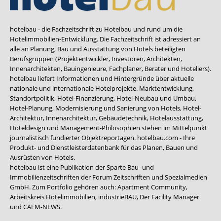
hotelbau - die Fachzeitschrift zu Hotelbau und rund um die
Hotelimmobilien-Entwicklung. Die Fachzeitschrift ist adressiert an
alle an Planung, Bau und Ausstattung von Hotels beteiligten
Berufsgruppen (Projektentwickler, Investoren, Architekten,
Innenarchitekten, Bauingenieure, Fachplaner, Berater und Hoteliers).
hotelbau liefert Informationen und Hintergründe über aktuelle
nationale und internationale Hotelprojekte. Marktentwicklung,
Standortpolitik, Hotel-Finanzierung, Hotel-Neubau und Umbau,
Hotel-Planung, Modernisierung und Sanierung von Hotels, Hotel-
Architektur, Innenarchitektur, Gebäudetechnik, Hotelausstattung,
Hoteldesign und Management-Philosophien stehen im Mittelpunkt
journalistisch fundierter Objektreportagen. hotelbau.com - Ihre
Produkt- und Dienstleisterdatenbank für das Planen, Bauen und
Ausrüsten von Hotels.
hotelbau ist eine Publikation der Sparte Bau- und
Immobilienzeitschriften der Forum Zeitschriften und Spezialmedien
GmbH. Zum Portfolio gehören auch:
Apartment Community
,
Arbeitskreis Hotelimmobilien
,
industrieBAU
,
Der Facility Manager
und
CAFM-NEWS
.