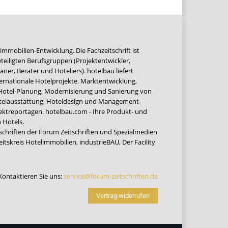
immobilien-Entwicklung. Die Fachzeitschrift ist
teiligten Berufsgruppen (Projektentwickler,
ner, Berater und Hoteliers). hotelbau liefert
ernationale Hotelprojekte. Marktentwicklung,
 Hotel-Planung, Modernisierung und Sanierung von
Hotelausstattung, Hoteldesign und Management-
jektreportagen. hotelbau.com - Ihre Produkt- und
 Hotels.
tschriften der Forum Zeitschriften und Spezialmedien
eitskreis Hotelimmobilien
,
industrieBAU
,
Der Facility
Kontaktieren Sie uns:
service@forum-zeitschriften.de
Vertrag widerrufen