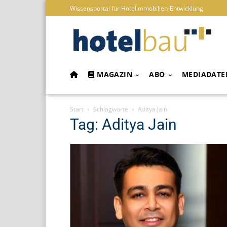
Wissensportal für Hotelimmobilien-Entwicklung
MAGAZIN
ABO
MEDIADATE
Start
Schlagworte
Aditya Jain
Tag: Aditya Jain