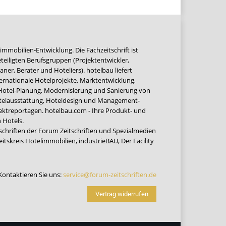
immobilien-Entwicklung. Die Fachzeitschrift ist
teiligten Berufsgruppen (Projektentwickler,
ner, Berater und Hoteliers). hotelbau liefert
ernationale Hotelprojekte. Marktentwicklung,
 Hotel-Planung, Modernisierung und Sanierung von
Hotelausstattung, Hoteldesign und Management-
jektreportagen. hotelbau.com - Ihre Produkt- und
 Hotels.
tschriften der Forum Zeitschriften und Spezialmedien
eitskreis Hotelimmobilien
,
industrieBAU
,
Der Facility
Kontaktieren Sie uns:
service@forum-zeitschriften.de
Vertrag widerrufen