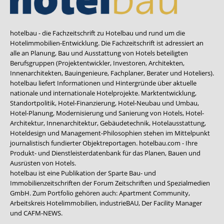
hotelbau - die Fachzeitschrift zu Hotelbau und rund um die
Hotelimmobilien-Entwicklung. Die Fachzeitschrift ist adressiert an
alle an Planung, Bau und Ausstattung von Hotels beteiligten
Berufsgruppen (Projektentwickler, Investoren, Architekten,
Innenarchitekten, Bauingenieure, Fachplaner, Berater und Hoteliers).
hotelbau liefert Informationen und Hintergründe über aktuelle
nationale und internationale Hotelprojekte. Marktentwicklung,
Standortpolitik, Hotel-Finanzierung, Hotel-Neubau und Umbau,
Hotel-Planung, Modernisierung und Sanierung von Hotels, Hotel-
Architektur, Innenarchitektur, Gebäudetechnik, Hotelausstattung,
Hoteldesign und Management-Philosophien stehen im Mittelpunkt
journalistisch fundierter Objektreportagen. hotelbau.com - Ihre
Produkt- und Dienstleisterdatenbank für das Planen, Bauen und
Ausrüsten von Hotels.
hotelbau ist eine Publikation der Sparte Bau- und
Immobilienzeitschriften der Forum Zeitschriften und Spezialmedien
GmbH. Zum Portfolio gehören auch:
Apartment Community
,
Arbeitskreis Hotelimmobilien
,
industrieBAU
,
Der Facility Manager
und
CAFM-NEWS
.