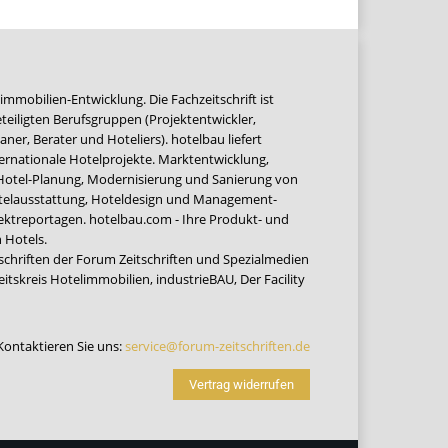
immobilien-Entwicklung. Die Fachzeitschrift ist
teiligten Berufsgruppen (Projektentwickler,
ner, Berater und Hoteliers). hotelbau liefert
ernationale Hotelprojekte. Marktentwicklung,
 Hotel-Planung, Modernisierung und Sanierung von
Hotelausstattung, Hoteldesign und Management-
jektreportagen. hotelbau.com - Ihre Produkt- und
 Hotels.
tschriften der Forum Zeitschriften und Spezialmedien
eitskreis Hotelimmobilien
,
industrieBAU
,
Der Facility
Kontaktieren Sie uns:
service@forum-zeitschriften.de
Vertrag widerrufen