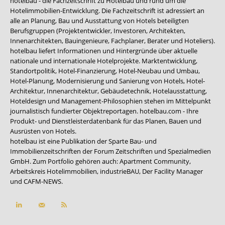
hotelbau - die Fachzeitschrift zu Hotelbau und rund um die
Hotelimmobilien-Entwicklung. Die Fachzeitschrift ist adressiert an
alle an Planung, Bau und Ausstattung von Hotels beteiligten
Berufsgruppen (Projektentwickler, Investoren, Architekten,
Innenarchitekten, Bauingenieure, Fachplaner, Berater und Hoteliers).
hotelbau liefert Informationen und Hintergründe über aktuelle
nationale und internationale Hotelprojekte. Marktentwicklung,
Standortpolitik, Hotel-Finanzierung, Hotel-Neubau und Umbau,
Hotel-Planung, Modernisierung und Sanierung von Hotels, Hotel-
Architektur, Innenarchitektur, Gebäudetechnik, Hotelausstattung,
Hoteldesign und Management-Philosophien stehen im Mittelpunkt
journalistisch fundierter Objektreportagen. hotelbau.com - Ihre
Produkt- und Dienstleisterdatenbank für das Planen, Bauen und
Ausrüsten von Hotels.
hotelbau ist eine Publikation der Sparte Bau- und
Immobilienzeitschriften der Forum Zeitschriften und Spezialmedien
GmbH. Zum Portfolio gehören auch:
Apartment Community
,
Arbeitskreis Hotelimmobilien
,
industrieBAU
,
Der Facility Manager
und
CAFM-NEWS
.