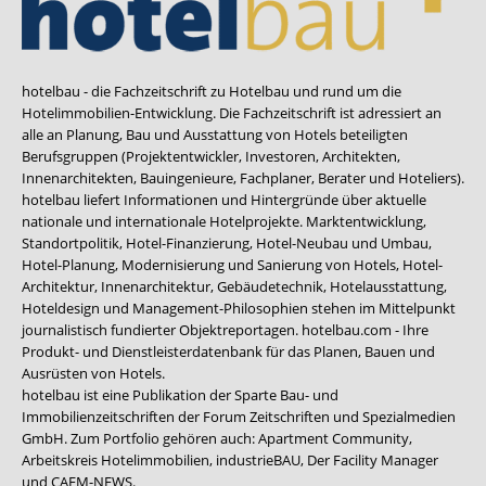
hotelbau - die Fachzeitschrift zu Hotelbau und rund um die
Hotelimmobilien-Entwicklung. Die Fachzeitschrift ist adressiert an
alle an Planung, Bau und Ausstattung von Hotels beteiligten
Berufsgruppen (Projektentwickler, Investoren, Architekten,
Innenarchitekten, Bauingenieure, Fachplaner, Berater und Hoteliers).
hotelbau liefert Informationen und Hintergründe über aktuelle
nationale und internationale Hotelprojekte. Marktentwicklung,
Standortpolitik, Hotel-Finanzierung, Hotel-Neubau und Umbau,
Hotel-Planung, Modernisierung und Sanierung von Hotels, Hotel-
Architektur, Innenarchitektur, Gebäudetechnik, Hotelausstattung,
Hoteldesign und Management-Philosophien stehen im Mittelpunkt
journalistisch fundierter Objektreportagen. hotelbau.com - Ihre
Produkt- und Dienstleisterdatenbank für das Planen, Bauen und
Ausrüsten von Hotels.
hotelbau ist eine Publikation der Sparte Bau- und
Immobilienzeitschriften der Forum Zeitschriften und Spezialmedien
GmbH. Zum Portfolio gehören auch:
Apartment Community
,
Arbeitskreis Hotelimmobilien
,
industrieBAU
,
Der Facility Manager
und
CAFM-NEWS
.