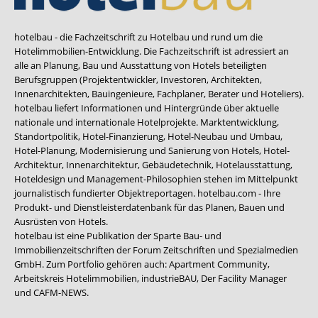
hotelbau - die Fachzeitschrift zu Hotelbau und rund um die
Hotelimmobilien-Entwicklung. Die Fachzeitschrift ist adressiert an
alle an Planung, Bau und Ausstattung von Hotels beteiligten
Berufsgruppen (Projektentwickler, Investoren, Architekten,
Innenarchitekten, Bauingenieure, Fachplaner, Berater und Hoteliers).
hotelbau liefert Informationen und Hintergründe über aktuelle
nationale und internationale Hotelprojekte. Marktentwicklung,
Standortpolitik, Hotel-Finanzierung, Hotel-Neubau und Umbau,
Hotel-Planung, Modernisierung und Sanierung von Hotels, Hotel-
Architektur, Innenarchitektur, Gebäudetechnik, Hotelausstattung,
Hoteldesign und Management-Philosophien stehen im Mittelpunkt
journalistisch fundierter Objektreportagen. hotelbau.com - Ihre
Produkt- und Dienstleisterdatenbank für das Planen, Bauen und
Ausrüsten von Hotels.
hotelbau ist eine Publikation der Sparte Bau- und
Immobilienzeitschriften der Forum Zeitschriften und Spezialmedien
GmbH. Zum Portfolio gehören auch:
Apartment Community
,
Arbeitskreis Hotelimmobilien
,
industrieBAU
,
Der Facility Manager
und
CAFM-NEWS
.