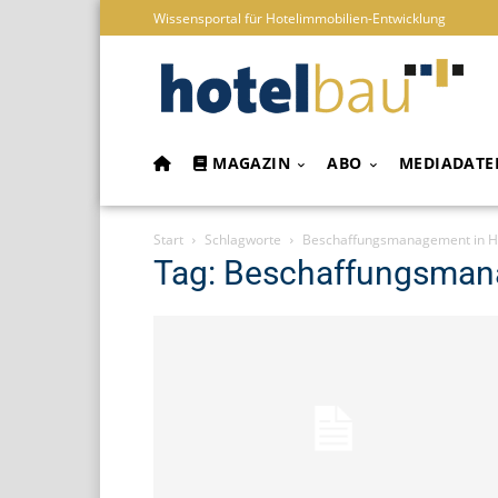
Wissensportal für Hotelimmobilien-Entwicklung
MAGAZIN
ABO
MEDIADATE
Start
Schlagworte
Beschaffungsmanagement in H
Tag: Beschaffungsman