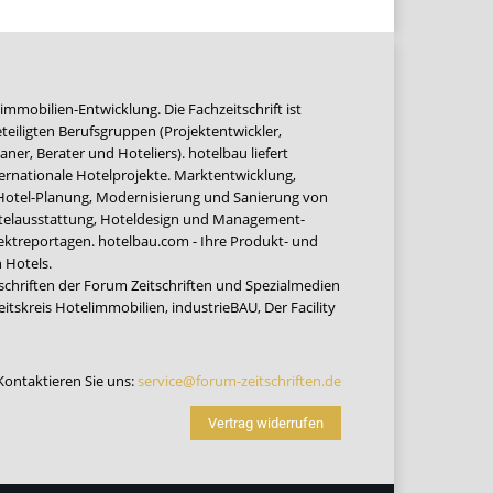
immobilien-Entwicklung. Die Fachzeitschrift ist
teiligten Berufsgruppen (Projektentwickler,
ner, Berater und Hoteliers). hotelbau liefert
ernationale Hotelprojekte. Marktentwicklung,
 Hotel-Planung, Modernisierung und Sanierung von
Hotelausstattung, Hoteldesign und Management-
jektreportagen. hotelbau.com - Ihre Produkt- und
 Hotels.
tschriften der Forum Zeitschriften und Spezialmedien
eitskreis Hotelimmobilien
,
industrieBAU
,
Der Facility
Kontaktieren Sie uns:
service@forum-zeitschriften.de
Vertrag widerrufen