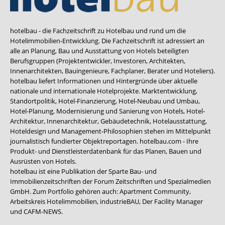
hotelbau - die Fachzeitschrift zu Hotelbau und rund um die
Hotelimmobilien-Entwicklung. Die Fachzeitschrift ist adressiert an
alle an Planung, Bau und Ausstattung von Hotels beteiligten
Berufsgruppen (Projektentwickler, Investoren, Architekten,
Innenarchitekten, Bauingenieure, Fachplaner, Berater und Hoteliers).
hotelbau liefert Informationen und Hintergründe über aktuelle
nationale und internationale Hotelprojekte. Marktentwicklung,
Standortpolitik, Hotel-Finanzierung, Hotel-Neubau und Umbau,
Hotel-Planung, Modernisierung und Sanierung von Hotels, Hotel-
Architektur, Innenarchitektur, Gebäudetechnik, Hotelausstattung,
Hoteldesign und Management-Philosophien stehen im Mittelpunkt
journalistisch fundierter Objektreportagen. hotelbau.com - Ihre
Produkt- und Dienstleisterdatenbank für das Planen, Bauen und
Ausrüsten von Hotels.
hotelbau ist eine Publikation der Sparte Bau- und
Immobilienzeitschriften der Forum Zeitschriften und Spezialmedien
GmbH. Zum Portfolio gehören auch:
Apartment Community
,
Arbeitskreis Hotelimmobilien
,
industrieBAU
,
Der Facility Manager
und
CAFM-NEWS
.