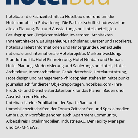
hotelbau - die Fachzeitschrift zu Hotelbau und rund um die
Hotelimmobilien-Entwicklung. Die Fachzeitschrift ist adressiert an
alle an Planung, Bau und Ausstattung von Hotels beteiligten
Berufsgruppen (Projektentwickler, Investoren, Architekten,
Innenarchitekten, Bauingenieure, Fachplaner, Berater und Hoteliers).
hotelbau liefert Informationen und Hintergründe über aktuelle
nationale und internationale Hotelprojekte. Marktentwicklung,
Standortpolitik, Hotel-Finanzierung, Hotel-Neubau und Umbau,
Hotel-Planung, Modernisierung und Sanierung von Hotels, Hotel-
Architektur, Innenarchitektur, Gebäudetechnik, Hotelausstattung,
Hoteldesign und Management-Philosophien stehen im Mittelpunkt
journalistisch fundierter Objektreportagen. hotelbau.com - Ihre
Produkt- und Dienstleisterdatenbank für das Planen, Bauen und
Ausrüsten von Hotels.
hotelbau ist eine Publikation der Sparte Bau- und
Immobilienzeitschriften der Forum Zeitschriften und Spezialmedien
GmbH. Zum Portfolio gehören auch:
Apartment Community
,
Arbeitskreis Hotelimmobilien
,
industrieBAU
,
Der Facility Manager
und
CAFM-NEWS
.