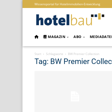
Wissensportal für Hotelimmobilien-Entwicklung
MAGAZIN
ABO
MEDIADATE
Start
Schlagworte
BW Premier Collection
Tag: BW Premier Collec