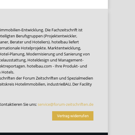
immobilien-Entwicklung. Die Fachzeitschrift ist
teiligten Berufsgruppen (Projektentwickler,
ner, Berater und Hoteliers). hotelbau liefert
ernationale Hotelprojekte. Marktentwicklung,
 Hotel-Planung, Modernisierung und Sanierung von
Hotelausstattung, Hoteldesign und Management-
jektreportagen. hotelbau.com - Ihre Produkt- und
 Hotels.
tschriften der Forum Zeitschriften und Spezialmedien
eitskreis Hotelimmobilien
,
industrieBAU
,
Der Facility
Kontaktieren Sie uns:
service@forum-zeitschriften.de
Vertrag widerrufen