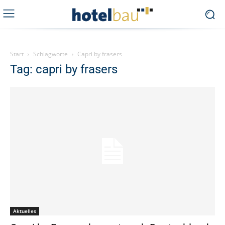
Start
Schlagworte
Capri by frasers
Tag: capri by frasers
Aktuelles