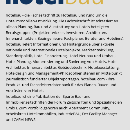
hotelbau - die Fachzeitschrift zu Hotelbau und rund um die
Hotelimmobilien-Entwicklung. Die Fachzeitschrift ist adressiert an
alle an Planung, Bau und Ausstattung von Hotels beteiligten
Berufsgruppen (Projektentwickler, Investoren, Architekten,
Innenarchitekten, Bauingenieure, Fachplaner, Berater und Hoteliers).
hotelbau liefert Informationen und Hintergründe über aktuelle
nationale und internationale Hotelprojekte. Marktentwicklung,
Standortpolitik, Hotel-Finanzierung, Hotel-Neubau und Umbau,
Hotel-Planung, Modernisierung und Sanierung von Hotels, Hotel-
Architektur, Innenarchitektur, Gebäudetechnik, Hotelausstattung,
Hoteldesign und Management-Philosophien stehen im Mittelpunkt
journalistisch fundierter Objektreportagen. hotelbau.com - Ihre
Produkt- und Dienstleisterdatenbank für das Planen, Bauen und
Ausrüsten von Hotels.
hotelbau ist eine Publikation der Sparte Bau- und
Immobilienzeitschriften der Forum Zeitschriften und Spezialmedien
GmbH. Zum Portfolio gehören auch:
Apartment Community
,
Arbeitskreis Hotelimmobilien
,
industrieBAU
,
Der Facility Manager
und
CAFM-NEWS
.