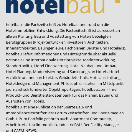
hotelbau - die Fachzeitschrift zu Hotelbau und rund um die
Hotelimmobilien-Entwicklung. Die Fachzeitschrift ist adressiert an
alle an Planung, Bau und Ausstattung von Hotels beteiligten
Berufsgruppen (Projektentwickler, Investoren, Architekten,
Innenarchitekten, Bauingenieure, Fachplaner, Berater und Hoteliers).
hotelbau liefert Informationen und Hintergründe über aktuelle
nationale und internationale Hotelprojekte. Marktentwicklung,
Standortpolitik, Hotel-Finanzierung, Hotel-Neubau und Umbau,
Hotel-Planung, Modernisierung und Sanierung von Hotels, Hotel-
Architektur, Innenarchitektur, Gebäudetechnik, Hotelausstattung,
Hoteldesign und Management-Philosophien stehen im Mittelpunkt
journalistisch fundierter Objektreportagen. hotelbau.com - Ihre
Produkt- und Dienstleisterdatenbank für das Planen, Bauen und
Ausrüsten von Hotels.
hotelbau ist eine Publikation der Sparte Bau- und
Immobilienzeitschriften der Forum Zeitschriften und Spezialmedien
GmbH. Zum Portfolio gehören auch:
Apartment Community
,
Arbeitskreis Hotelimmobilien
,
industrieBAU
,
Der Facility Manager
und
CAFM-NEWS
.