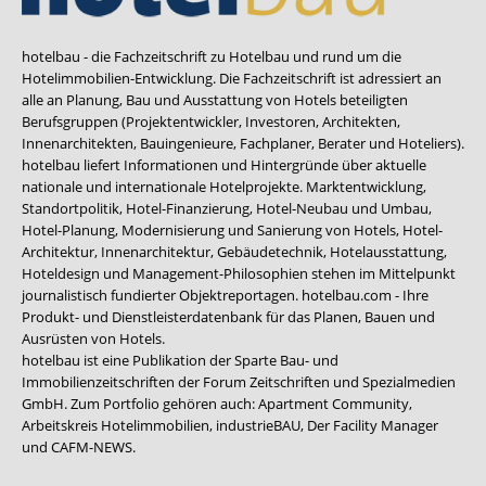
hotelbau - die Fachzeitschrift zu Hotelbau und rund um die
Hotelimmobilien-Entwicklung. Die Fachzeitschrift ist adressiert an
alle an Planung, Bau und Ausstattung von Hotels beteiligten
Berufsgruppen (Projektentwickler, Investoren, Architekten,
Innenarchitekten, Bauingenieure, Fachplaner, Berater und Hoteliers).
hotelbau liefert Informationen und Hintergründe über aktuelle
nationale und internationale Hotelprojekte. Marktentwicklung,
Standortpolitik, Hotel-Finanzierung, Hotel-Neubau und Umbau,
Hotel-Planung, Modernisierung und Sanierung von Hotels, Hotel-
Architektur, Innenarchitektur, Gebäudetechnik, Hotelausstattung,
Hoteldesign und Management-Philosophien stehen im Mittelpunkt
journalistisch fundierter Objektreportagen. hotelbau.com - Ihre
Produkt- und Dienstleisterdatenbank für das Planen, Bauen und
Ausrüsten von Hotels.
hotelbau ist eine Publikation der Sparte Bau- und
Immobilienzeitschriften der Forum Zeitschriften und Spezialmedien
GmbH. Zum Portfolio gehören auch:
Apartment Community
,
Arbeitskreis Hotelimmobilien
,
industrieBAU
,
Der Facility Manager
und
CAFM-NEWS
.