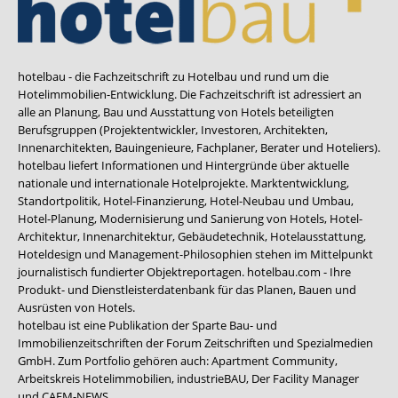
hotelbau - die Fachzeitschrift zu Hotelbau und rund um die
Hotelimmobilien-Entwicklung. Die Fachzeitschrift ist adressiert an
alle an Planung, Bau und Ausstattung von Hotels beteiligten
Berufsgruppen (Projektentwickler, Investoren, Architekten,
Innenarchitekten, Bauingenieure, Fachplaner, Berater und Hoteliers).
hotelbau liefert Informationen und Hintergründe über aktuelle
nationale und internationale Hotelprojekte. Marktentwicklung,
Standortpolitik, Hotel-Finanzierung, Hotel-Neubau und Umbau,
Hotel-Planung, Modernisierung und Sanierung von Hotels, Hotel-
Architektur, Innenarchitektur, Gebäudetechnik, Hotelausstattung,
Hoteldesign und Management-Philosophien stehen im Mittelpunkt
journalistisch fundierter Objektreportagen. hotelbau.com - Ihre
Produkt- und Dienstleisterdatenbank für das Planen, Bauen und
Ausrüsten von Hotels.
hotelbau ist eine Publikation der Sparte Bau- und
Immobilienzeitschriften der Forum Zeitschriften und Spezialmedien
GmbH. Zum Portfolio gehören auch:
Apartment Community
,
Arbeitskreis Hotelimmobilien
,
industrieBAU
,
Der Facility Manager
und
CAFM-NEWS
.