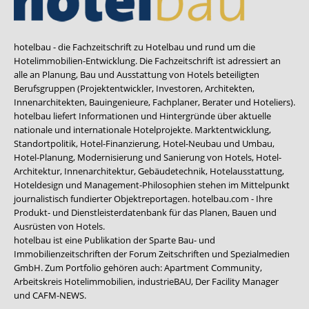
hotelbau - die Fachzeitschrift zu Hotelbau und rund um die
Hotelimmobilien-Entwicklung. Die Fachzeitschrift ist adressiert an
alle an Planung, Bau und Ausstattung von Hotels beteiligten
Berufsgruppen (Projektentwickler, Investoren, Architekten,
Innenarchitekten, Bauingenieure, Fachplaner, Berater und Hoteliers).
hotelbau liefert Informationen und Hintergründe über aktuelle
nationale und internationale Hotelprojekte. Marktentwicklung,
Standortpolitik, Hotel-Finanzierung, Hotel-Neubau und Umbau,
Hotel-Planung, Modernisierung und Sanierung von Hotels, Hotel-
Architektur, Innenarchitektur, Gebäudetechnik, Hotelausstattung,
Hoteldesign und Management-Philosophien stehen im Mittelpunkt
journalistisch fundierter Objektreportagen. hotelbau.com - Ihre
Produkt- und Dienstleisterdatenbank für das Planen, Bauen und
Ausrüsten von Hotels.
hotelbau ist eine Publikation der Sparte Bau- und
Immobilienzeitschriften der Forum Zeitschriften und Spezialmedien
GmbH. Zum Portfolio gehören auch:
Apartment Community
,
Arbeitskreis Hotelimmobilien
,
industrieBAU
,
Der Facility Manager
und
CAFM-NEWS
.