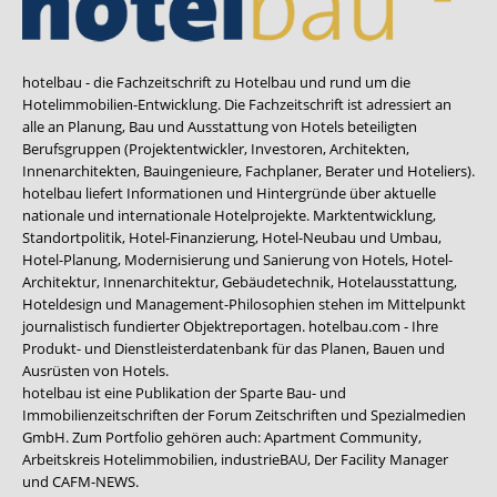
hotelbau - die Fachzeitschrift zu Hotelbau und rund um die
Hotelimmobilien-Entwicklung. Die Fachzeitschrift ist adressiert an
alle an Planung, Bau und Ausstattung von Hotels beteiligten
Berufsgruppen (Projektentwickler, Investoren, Architekten,
Innenarchitekten, Bauingenieure, Fachplaner, Berater und Hoteliers).
hotelbau liefert Informationen und Hintergründe über aktuelle
nationale und internationale Hotelprojekte. Marktentwicklung,
Standortpolitik, Hotel-Finanzierung, Hotel-Neubau und Umbau,
Hotel-Planung, Modernisierung und Sanierung von Hotels, Hotel-
Architektur, Innenarchitektur, Gebäudetechnik, Hotelausstattung,
Hoteldesign und Management-Philosophien stehen im Mittelpunkt
journalistisch fundierter Objektreportagen. hotelbau.com - Ihre
Produkt- und Dienstleisterdatenbank für das Planen, Bauen und
Ausrüsten von Hotels.
hotelbau ist eine Publikation der Sparte Bau- und
Immobilienzeitschriften der Forum Zeitschriften und Spezialmedien
GmbH. Zum Portfolio gehören auch:
Apartment Community
,
Arbeitskreis Hotelimmobilien
,
industrieBAU
,
Der Facility Manager
und
CAFM-NEWS
.