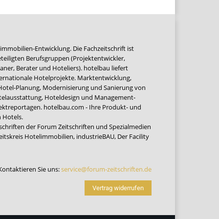
immobilien-Entwicklung. Die Fachzeitschrift ist
teiligten Berufsgruppen (Projektentwickler,
ner, Berater und Hoteliers). hotelbau liefert
ernationale Hotelprojekte. Marktentwicklung,
 Hotel-Planung, Modernisierung und Sanierung von
Hotelausstattung, Hoteldesign und Management-
jektreportagen. hotelbau.com - Ihre Produkt- und
 Hotels.
tschriften der Forum Zeitschriften und Spezialmedien
eitskreis Hotelimmobilien
,
industrieBAU
,
Der Facility
Kontaktieren Sie uns:
service@forum-zeitschriften.de
Vertrag widerrufen