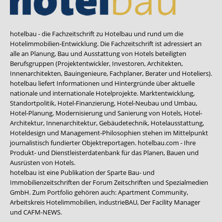
hotelbau - die Fachzeitschrift zu Hotelbau und rund um die
Hotelimmobilien-Entwicklung. Die Fachzeitschrift ist adressiert an
alle an Planung, Bau und Ausstattung von Hotels beteiligten
Berufsgruppen (Projektentwickler, Investoren, Architekten,
Innenarchitekten, Bauingenieure, Fachplaner, Berater und Hoteliers).
hotelbau liefert Informationen und Hintergründe über aktuelle
nationale und internationale Hotelprojekte. Marktentwicklung,
Standortpolitik, Hotel-Finanzierung, Hotel-Neubau und Umbau,
Hotel-Planung, Modernisierung und Sanierung von Hotels, Hotel-
Architektur, Innenarchitektur, Gebäudetechnik, Hotelausstattung,
Hoteldesign und Management-Philosophien stehen im Mittelpunkt
journalistisch fundierter Objektreportagen. hotelbau.com - Ihre
Produkt- und Dienstleisterdatenbank für das Planen, Bauen und
Ausrüsten von Hotels.
hotelbau ist eine Publikation der Sparte Bau- und
Immobilienzeitschriften der Forum Zeitschriften und Spezialmedien
GmbH. Zum Portfolio gehören auch:
Apartment Community
,
Arbeitskreis Hotelimmobilien
,
industrieBAU
,
Der Facility Manager
und
CAFM-NEWS
.