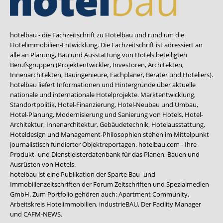
hotelbau - die Fachzeitschrift zu Hotelbau und rund um die
Hotelimmobilien-Entwicklung. Die Fachzeitschrift ist adressiert an
alle an Planung, Bau und Ausstattung von Hotels beteiligten
Berufsgruppen (Projektentwickler, Investoren, Architekten,
Innenarchitekten, Bauingenieure, Fachplaner, Berater und Hoteliers).
hotelbau liefert Informationen und Hintergründe über aktuelle
nationale und internationale Hotelprojekte. Marktentwicklung,
Standortpolitik, Hotel-Finanzierung, Hotel-Neubau und Umbau,
Hotel-Planung, Modernisierung und Sanierung von Hotels, Hotel-
Architektur, Innenarchitektur, Gebäudetechnik, Hotelausstattung,
Hoteldesign und Management-Philosophien stehen im Mittelpunkt
journalistisch fundierter Objektreportagen. hotelbau.com - Ihre
Produkt- und Dienstleisterdatenbank für das Planen, Bauen und
Ausrüsten von Hotels.
hotelbau ist eine Publikation der Sparte Bau- und
Immobilienzeitschriften der Forum Zeitschriften und Spezialmedien
GmbH. Zum Portfolio gehören auch:
Apartment Community
,
Arbeitskreis Hotelimmobilien
,
industrieBAU
,
Der Facility Manager
und
CAFM-NEWS
.