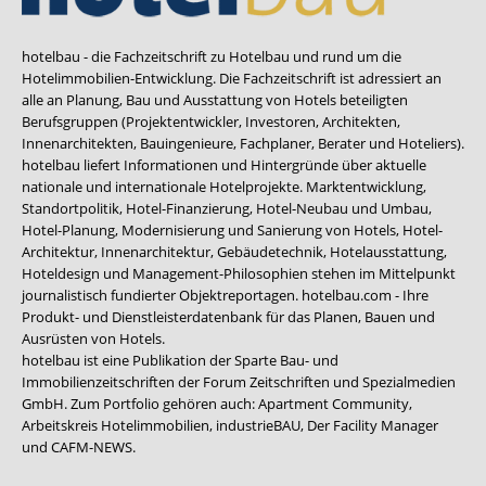
hotelbau - die Fachzeitschrift zu Hotelbau und rund um die
Hotelimmobilien-Entwicklung. Die Fachzeitschrift ist adressiert an
alle an Planung, Bau und Ausstattung von Hotels beteiligten
Berufsgruppen (Projektentwickler, Investoren, Architekten,
Innenarchitekten, Bauingenieure, Fachplaner, Berater und Hoteliers).
hotelbau liefert Informationen und Hintergründe über aktuelle
nationale und internationale Hotelprojekte. Marktentwicklung,
Standortpolitik, Hotel-Finanzierung, Hotel-Neubau und Umbau,
Hotel-Planung, Modernisierung und Sanierung von Hotels, Hotel-
Architektur, Innenarchitektur, Gebäudetechnik, Hotelausstattung,
Hoteldesign und Management-Philosophien stehen im Mittelpunkt
journalistisch fundierter Objektreportagen. hotelbau.com - Ihre
Produkt- und Dienstleisterdatenbank für das Planen, Bauen und
Ausrüsten von Hotels.
hotelbau ist eine Publikation der Sparte Bau- und
Immobilienzeitschriften der Forum Zeitschriften und Spezialmedien
GmbH. Zum Portfolio gehören auch:
Apartment Community
,
Arbeitskreis Hotelimmobilien
,
industrieBAU
,
Der Facility Manager
und
CAFM-NEWS
.