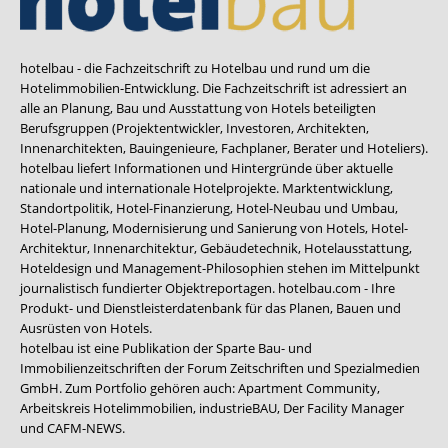
hotelbau - die Fachzeitschrift zu Hotelbau und rund um die
Hotelimmobilien-Entwicklung. Die Fachzeitschrift ist adressiert an
alle an Planung, Bau und Ausstattung von Hotels beteiligten
Berufsgruppen (Projektentwickler, Investoren, Architekten,
Innenarchitekten, Bauingenieure, Fachplaner, Berater und Hoteliers).
hotelbau liefert Informationen und Hintergründe über aktuelle
nationale und internationale Hotelprojekte. Marktentwicklung,
Standortpolitik, Hotel-Finanzierung, Hotel-Neubau und Umbau,
Hotel-Planung, Modernisierung und Sanierung von Hotels, Hotel-
Architektur, Innenarchitektur, Gebäudetechnik, Hotelausstattung,
Hoteldesign und Management-Philosophien stehen im Mittelpunkt
journalistisch fundierter Objektreportagen. hotelbau.com - Ihre
Produkt- und Dienstleisterdatenbank für das Planen, Bauen und
Ausrüsten von Hotels.
hotelbau ist eine Publikation der Sparte Bau- und
Immobilienzeitschriften der Forum Zeitschriften und Spezialmedien
GmbH. Zum Portfolio gehören auch:
Apartment Community
,
Arbeitskreis Hotelimmobilien
,
industrieBAU
,
Der Facility Manager
und
CAFM-NEWS
.