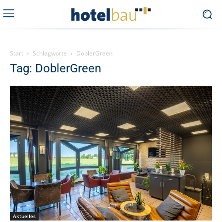
Start
Schlagworte
DoblerGreen
Tag: DoblerGreen
Aktuelles