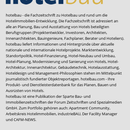
hotelbau - die Fachzeitschrift zu Hotelbau und rund um die
Hotelimmobilien-Entwicklung. Die Fachzeitschrift ist adressiert an
alle an Planung, Bau und Ausstattung von Hotels beteiligten
Berufsgruppen (Projektentwickler, Investoren, Architekten,
Innenarchitekten, Bauingenieure, Fachplaner, Berater und Hoteliers).
hotelbau liefert Informationen und Hintergründe über aktuelle
nationale und internationale Hotelprojekte. Marktentwicklung,
Standortpolitik, Hotel-Finanzierung, Hotel-Neubau und Umbau,
Hotel-Planung, Modernisierung und Sanierung von Hotels, Hotel-
Architektur, Innenarchitektur, Gebäudetechnik, Hotelausstattung,
Hoteldesign und Management-Philosophien stehen im Mittelpunkt
journalistisch fundierter Objektreportagen. hotelbau.com - Ihre
Produkt- und Dienstleisterdatenbank für das Planen, Bauen und
Ausrüsten von Hotels.
hotelbau ist eine Publikation der Sparte Bau- und
Immobilienzeitschriften der Forum Zeitschriften und Spezialmedien
GmbH. Zum Portfolio gehören auch:
Apartment Community
,
Arbeitskreis Hotelimmobilien
,
industrieBAU
,
Der Facility Manager
und
CAFM-NEWS
.