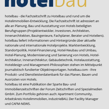
hotelbau - die Fachzeitschrift zu Hotelbau und rund um die
Hotelimmobilien-Entwicklung. Die Fachzeitschrift ist adressiert an
alle an Planung, Bau und Ausstattung von Hotels beteiligten
Berufsgruppen (Projektentwickler, Investoren, Architekten,
Innenarchitekten, Bauingenieure, Fachplaner, Berater und Hoteliers).
hotelbau liefert Informationen und Hintergründe über aktuelle
nationale und internationale Hotelprojekte. Marktentwicklung,
Standortpolitik, Hotel-Finanzierung, Hotel-Neubau und Umbau,
Hotel-Planung, Modernisierung und Sanierung von Hotels, Hotel-
Architektur, Innenarchitektur, Gebäudetechnik, Hotelausstattung,
Hoteldesign und Management-Philosophien stehen im Mittelpunkt
journalistisch fundierter Objektreportagen. hotelbau.com - Ihre
Produkt- und Dienstleisterdatenbank für das Planen, Bauen und
Ausrüsten von Hotels.
hotelbau ist eine Publikation der Sparte Bau- und
Immobilienzeitschriften der Forum Zeitschriften und Spezialmedien
GmbH. Zum Portfolio gehören auch:
Apartment Community
,
Arbeitskreis Hotelimmobilien
,
industrieBAU
,
Der Facility Manager
und
CAFM-NEWS
.