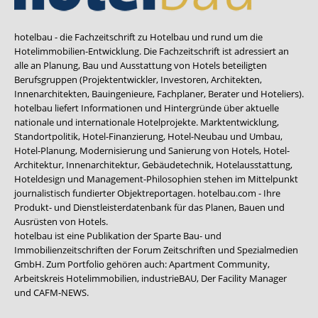
hotelbau - die Fachzeitschrift zu Hotelbau und rund um die
Hotelimmobilien-Entwicklung. Die Fachzeitschrift ist adressiert an
alle an Planung, Bau und Ausstattung von Hotels beteiligten
Berufsgruppen (Projektentwickler, Investoren, Architekten,
Innenarchitekten, Bauingenieure, Fachplaner, Berater und Hoteliers).
hotelbau liefert Informationen und Hintergründe über aktuelle
nationale und internationale Hotelprojekte. Marktentwicklung,
Standortpolitik, Hotel-Finanzierung, Hotel-Neubau und Umbau,
Hotel-Planung, Modernisierung und Sanierung von Hotels, Hotel-
Architektur, Innenarchitektur, Gebäudetechnik, Hotelausstattung,
Hoteldesign und Management-Philosophien stehen im Mittelpunkt
journalistisch fundierter Objektreportagen. hotelbau.com - Ihre
Produkt- und Dienstleisterdatenbank für das Planen, Bauen und
Ausrüsten von Hotels.
hotelbau ist eine Publikation der Sparte Bau- und
Immobilienzeitschriften der Forum Zeitschriften und Spezialmedien
GmbH. Zum Portfolio gehören auch:
Apartment Community
,
Arbeitskreis Hotelimmobilien
,
industrieBAU
,
Der Facility Manager
und
CAFM-NEWS
.