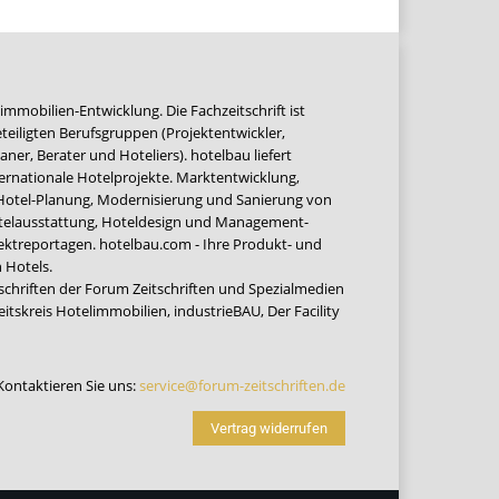
immobilien-Entwicklung. Die Fachzeitschrift ist
teiligten Berufsgruppen (Projektentwickler,
ner, Berater und Hoteliers). hotelbau liefert
ernationale Hotelprojekte. Marktentwicklung,
 Hotel-Planung, Modernisierung und Sanierung von
Hotelausstattung, Hoteldesign und Management-
jektreportagen. hotelbau.com - Ihre Produkt- und
 Hotels.
tschriften der Forum Zeitschriften und Spezialmedien
eitskreis Hotelimmobilien
,
industrieBAU
,
Der Facility
Kontaktieren Sie uns:
service@forum-zeitschriften.de
Vertrag widerrufen