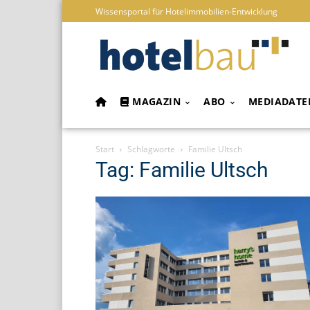
Wissensportal für Hotelimmobilien-Entwicklung
MAGAZIN
ABO
MEDIADATE
Start
Schlagworte
Familie Ultsch
Tag: Familie Ultsch