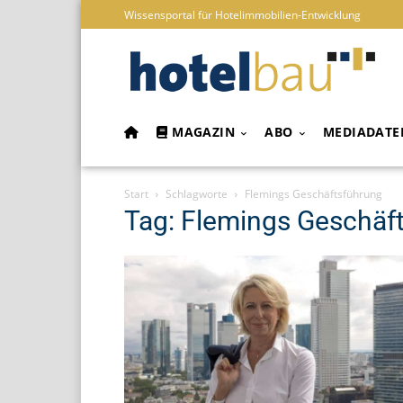
Wissensportal für Hotelimmobilien-Entwicklung
MAGAZIN
ABO
MEDIADATE
Start
Schlagworte
Flemings Geschäftsführung
Tag: Flemings Geschäf