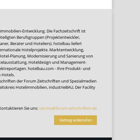
immobilien-Entwicklung. Die Fachzeitschrift ist
teiligten Berufsgruppen (Projektentwickler,
ner, Berater und Hoteliers). hotelbau liefert
ernationale Hotelprojekte. Marktentwicklung,
 Hotel-Planung, Modernisierung und Sanierung von
Hotelausstattung, Hoteldesign und Management-
jektreportagen. hotelbau.com - Ihre Produkt- und
 Hotels.
tschriften der Forum Zeitschriften und Spezialmedien
eitskreis Hotelimmobilien
,
industrieBAU
,
Der Facility
Kontaktieren Sie uns:
service@forum-zeitschriften.de
Vertrag widerrufen