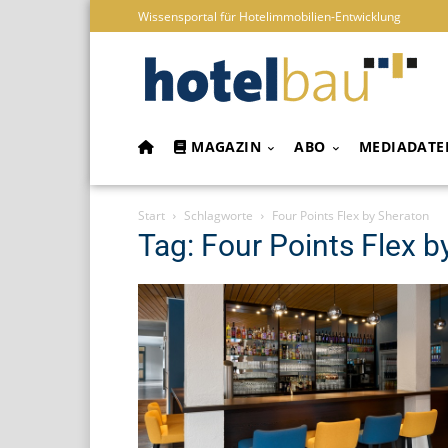
Wissensportal für Hotelimmobilien-Entwicklung
MAGAZIN
ABO
MEDIADATE
Start
Schlagworte
Four Points Flex by Sheraton
Tag: Four Points Flex b