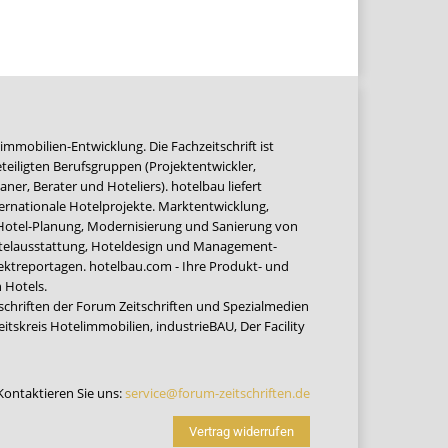
immobilien-Entwicklung. Die Fachzeitschrift ist
teiligten Berufsgruppen (Projektentwickler,
ner, Berater und Hoteliers). hotelbau liefert
ernationale Hotelprojekte. Marktentwicklung,
 Hotel-Planung, Modernisierung und Sanierung von
Hotelausstattung, Hoteldesign und Management-
jektreportagen. hotelbau.com - Ihre Produkt- und
 Hotels.
tschriften der Forum Zeitschriften und Spezialmedien
eitskreis Hotelimmobilien
,
industrieBAU
,
Der Facility
Kontaktieren Sie uns:
service@forum-zeitschriften.de
Vertrag widerrufen