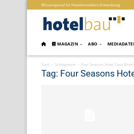
Wissensportal für Hotelimmobilien-Entwicklung
MAGAZIN
ABO
MEDIADATE
Start
Schlagworte
Four Seasons Hotel Casa Medi
Tag: Four Seasons Hot