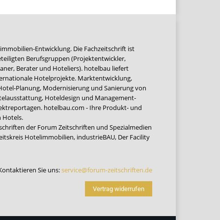
immobilien-Entwicklung. Die Fachzeitschrift ist
teiligten Berufsgruppen (Projektentwickler,
ner, Berater und Hoteliers). hotelbau liefert
ernationale Hotelprojekte. Marktentwicklung,
 Hotel-Planung, Modernisierung und Sanierung von
Hotelausstattung, Hoteldesign und Management-
jektreportagen. hotelbau.com - Ihre Produkt- und
 Hotels.
tschriften der Forum Zeitschriften und Spezialmedien
eitskreis Hotelimmobilien
,
industrieBAU
,
Der Facility
Kontaktieren Sie uns:
service@forum-zeitschriften.de
Vertrag widerrufen