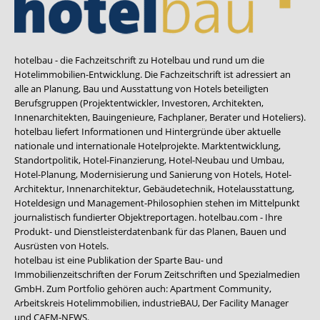
hotelbau - die Fachzeitschrift zu Hotelbau und rund um die
Hotelimmobilien-Entwicklung. Die Fachzeitschrift ist adressiert an
alle an Planung, Bau und Ausstattung von Hotels beteiligten
Berufsgruppen (Projektentwickler, Investoren, Architekten,
Innenarchitekten, Bauingenieure, Fachplaner, Berater und Hoteliers).
hotelbau liefert Informationen und Hintergründe über aktuelle
nationale und internationale Hotelprojekte. Marktentwicklung,
Standortpolitik, Hotel-Finanzierung, Hotel-Neubau und Umbau,
Hotel-Planung, Modernisierung und Sanierung von Hotels, Hotel-
Architektur, Innenarchitektur, Gebäudetechnik, Hotelausstattung,
Hoteldesign und Management-Philosophien stehen im Mittelpunkt
journalistisch fundierter Objektreportagen. hotelbau.com - Ihre
Produkt- und Dienstleisterdatenbank für das Planen, Bauen und
Ausrüsten von Hotels.
hotelbau ist eine Publikation der Sparte Bau- und
Immobilienzeitschriften der Forum Zeitschriften und Spezialmedien
GmbH. Zum Portfolio gehören auch:
Apartment Community
,
Arbeitskreis Hotelimmobilien
,
industrieBAU
,
Der Facility Manager
und
CAFM-NEWS
.