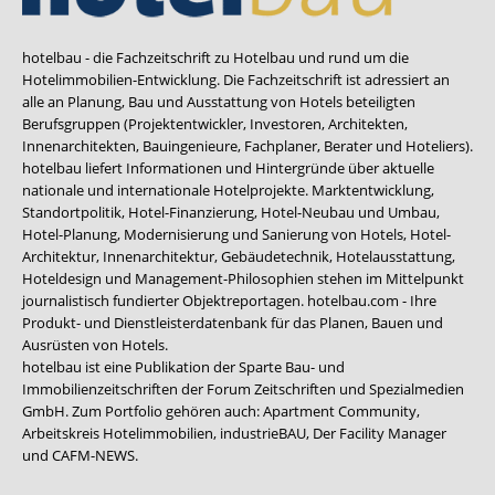
hotelbau - die Fachzeitschrift zu Hotelbau und rund um die
Hotelimmobilien-Entwicklung. Die Fachzeitschrift ist adressiert an
alle an Planung, Bau und Ausstattung von Hotels beteiligten
Berufsgruppen (Projektentwickler, Investoren, Architekten,
Innenarchitekten, Bauingenieure, Fachplaner, Berater und Hoteliers).
hotelbau liefert Informationen und Hintergründe über aktuelle
nationale und internationale Hotelprojekte. Marktentwicklung,
Standortpolitik, Hotel-Finanzierung, Hotel-Neubau und Umbau,
Hotel-Planung, Modernisierung und Sanierung von Hotels, Hotel-
Architektur, Innenarchitektur, Gebäudetechnik, Hotelausstattung,
Hoteldesign und Management-Philosophien stehen im Mittelpunkt
journalistisch fundierter Objektreportagen. hotelbau.com - Ihre
Produkt- und Dienstleisterdatenbank für das Planen, Bauen und
Ausrüsten von Hotels.
hotelbau ist eine Publikation der Sparte Bau- und
Immobilienzeitschriften der Forum Zeitschriften und Spezialmedien
GmbH. Zum Portfolio gehören auch:
Apartment Community
,
Arbeitskreis Hotelimmobilien
,
industrieBAU
,
Der Facility Manager
und
CAFM-NEWS
.