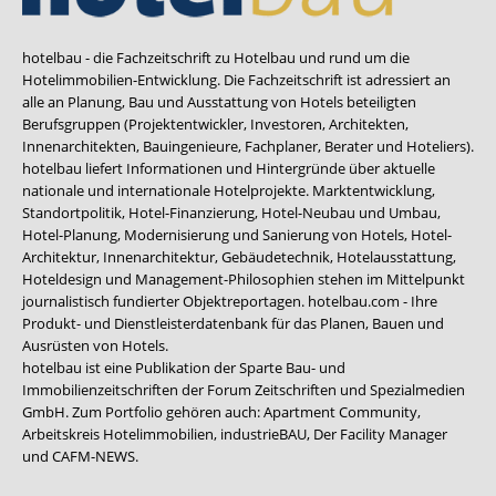
hotelbau - die Fachzeitschrift zu Hotelbau und rund um die
Hotelimmobilien-Entwicklung. Die Fachzeitschrift ist adressiert an
alle an Planung, Bau und Ausstattung von Hotels beteiligten
Berufsgruppen (Projektentwickler, Investoren, Architekten,
Innenarchitekten, Bauingenieure, Fachplaner, Berater und Hoteliers).
hotelbau liefert Informationen und Hintergründe über aktuelle
nationale und internationale Hotelprojekte. Marktentwicklung,
Standortpolitik, Hotel-Finanzierung, Hotel-Neubau und Umbau,
Hotel-Planung, Modernisierung und Sanierung von Hotels, Hotel-
Architektur, Innenarchitektur, Gebäudetechnik, Hotelausstattung,
Hoteldesign und Management-Philosophien stehen im Mittelpunkt
journalistisch fundierter Objektreportagen. hotelbau.com - Ihre
Produkt- und Dienstleisterdatenbank für das Planen, Bauen und
Ausrüsten von Hotels.
hotelbau ist eine Publikation der Sparte Bau- und
Immobilienzeitschriften der Forum Zeitschriften und Spezialmedien
GmbH. Zum Portfolio gehören auch:
Apartment Community
,
Arbeitskreis Hotelimmobilien
,
industrieBAU
,
Der Facility Manager
und
CAFM-NEWS
.