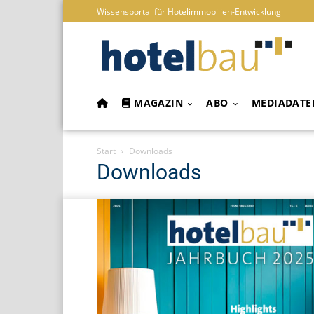
Wissensportal für Hotelimmobilien-Entwicklung
MAGAZIN
ABO
MEDIADATE
Start
Downloads
Downloads