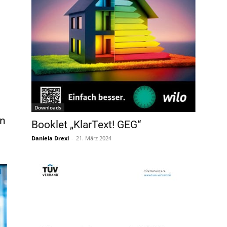
Downloads
en
Booklet „KlarText! GEG“
Daniela Drexl
-
21. März 2024