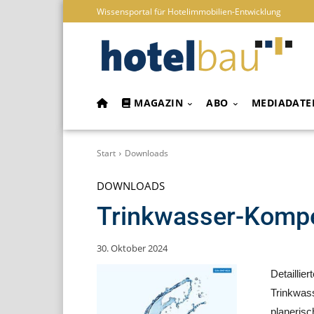
Wissensportal für Hotelimmobilien-Entwicklung
MAGAZIN
ABO
MEDIADATE
Start
Downloads
DOWNLOADS
Trinkwasser-Komp
30. Oktober 2024
Detaillie
Trinkwas
planerisc