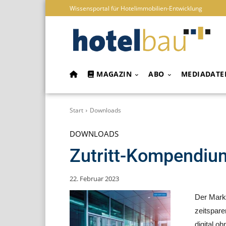
Wissensportal für Hotelimmobilien-Entwicklung
MAGAZIN
ABO
MEDIADATE
Start
Downloads
DOWNLOADS
Zutritt-Kompendiu
22. Februar 2023
Der Markt
zeitspare
digital o