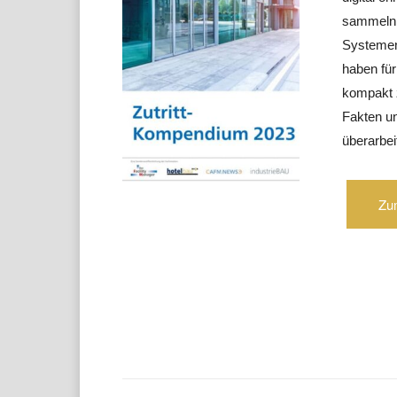
sammeln, 
Systemen 
haben fü
kompakt 
Fakten un
überarbe
Zu
Teilen