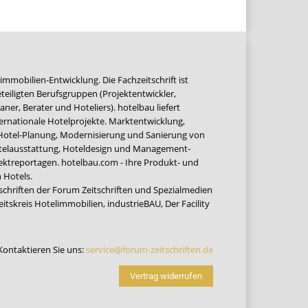
immobilien-Entwicklung. Die Fachzeitschrift ist
teiligten Berufsgruppen (Projektentwickler,
ner, Berater und Hoteliers). hotelbau liefert
ernationale Hotelprojekte. Marktentwicklung,
 Hotel-Planung, Modernisierung und Sanierung von
Hotelausstattung, Hoteldesign und Management-
jektreportagen. hotelbau.com - Ihre Produkt- und
 Hotels.
tschriften der Forum Zeitschriften und Spezialmedien
eitskreis Hotelimmobilien
,
industrieBAU
,
Der Facility
Kontaktieren Sie uns:
service@forum-zeitschriften.de
Vertrag widerrufen