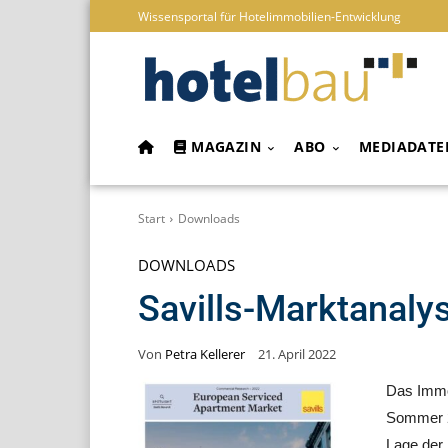
Wissensportal für Hotelimmobilien-Entwicklung
MAGAZIN
ABO
MEDIADATE
Start
Downloads
DOWNLOADS
Savills-Marktanaly
Von
Petra Kellerer
21. April 2022
Das Immob
Sommer 20
Lage der 