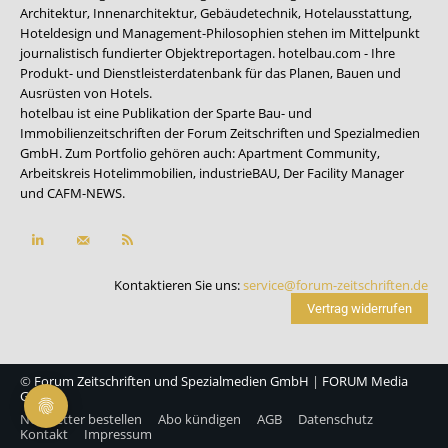
Architektur, Innenarchitektur, Gebäudetechnik, Hotelausstattung,
Hoteldesign und Management-Philosophien stehen im Mittelpunkt
journalistisch fundierter Objektreportagen. hotelbau.com - Ihre
Produkt- und Dienstleisterdatenbank für das Planen, Bauen und
Ausrüsten von Hotels.
hotelbau ist eine Publikation der Sparte Bau- und
Immobilienzeitschriften der Forum Zeitschriften und Spezialmedien
GmbH. Zum Portfolio gehören auch:
Apartment Community
,
Arbeitskreis Hotelimmobilien
,
industrieBAU
,
Der Facility Manager
und
CAFM-NEWS
.
Kontaktieren Sie uns:
service@forum-zeitschriften.de
Vertrag widerrufen
©
Forum Zeitschriften und Spezialmedien GmbH
|
FORUM Media
Group
Newsletter bestellen
Abo kündigen
AGB
Datenschutz
Kontakt
Impressum