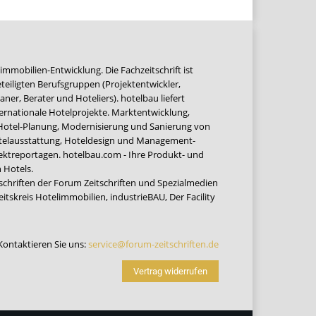
immobilien-Entwicklung. Die Fachzeitschrift ist
teiligten Berufsgruppen (Projektentwickler,
ner, Berater und Hoteliers). hotelbau liefert
ernationale Hotelprojekte. Marktentwicklung,
 Hotel-Planung, Modernisierung und Sanierung von
Hotelausstattung, Hoteldesign und Management-
jektreportagen. hotelbau.com - Ihre Produkt- und
 Hotels.
tschriften der Forum Zeitschriften und Spezialmedien
eitskreis Hotelimmobilien
,
industrieBAU
,
Der Facility
Kontaktieren Sie uns:
service@forum-zeitschriften.de
Vertrag widerrufen