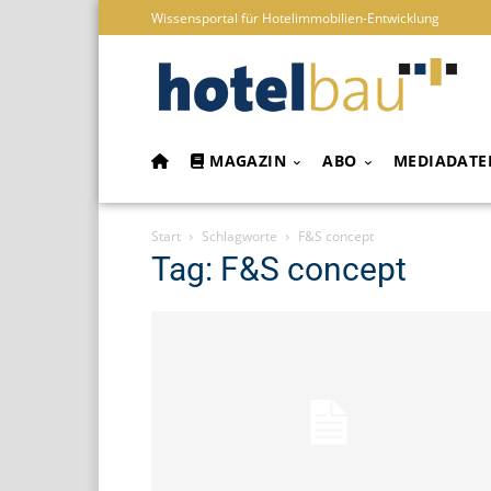
Wissensportal für Hotelimmobilien-Entwicklung
MAGAZIN
ABO
MEDIADATE
Start
Schlagworte
F&S concept
Tag: F&S concept