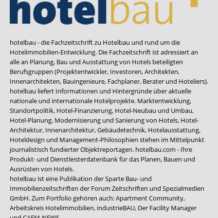
hotelbau - die Fachzeitschrift zu Hotelbau und rund um die
Hotelimmobilien-Entwicklung. Die Fachzeitschrift ist adressiert an
alle an Planung, Bau und Ausstattung von Hotels beteiligten
Berufsgruppen (Projektentwickler, Investoren, Architekten,
Innenarchitekten, Bauingenieure, Fachplaner, Berater und Hoteliers).
hotelbau liefert Informationen und Hintergründe über aktuelle
nationale und internationale Hotelprojekte. Marktentwicklung,
Standortpolitik, Hotel-Finanzierung, Hotel-Neubau und Umbau,
Hotel-Planung, Modernisierung und Sanierung von Hotels, Hotel-
Architektur, Innenarchitektur, Gebäudetechnik, Hotelausstattung,
Hoteldesign und Management-Philosophien stehen im Mittelpunkt
journalistisch fundierter Objektreportagen. hotelbau.com - Ihre
Produkt- und Dienstleisterdatenbank für das Planen, Bauen und
Ausrüsten von Hotels.
hotelbau ist eine Publikation der Sparte Bau- und
Immobilienzeitschriften der Forum Zeitschriften und Spezialmedien
GmbH. Zum Portfolio gehören auch:
Apartment Community
,
Arbeitskreis Hotelimmobilien
,
industrieBAU
,
Der Facility Manager
und
CAFM-NEWS
.