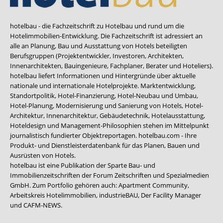
hotelbau - die Fachzeitschrift zu Hotelbau und rund um die
Hotelimmobilien-Entwicklung. Die Fachzeitschrift ist adressiert an
alle an Planung, Bau und Ausstattung von Hotels beteiligten
Berufsgruppen (Projektentwickler, Investoren, Architekten,
Innenarchitekten, Bauingenieure, Fachplaner, Berater und Hoteliers).
hotelbau liefert Informationen und Hintergründe über aktuelle
nationale und internationale Hotelprojekte. Marktentwicklung,
Standortpolitik, Hotel-Finanzierung, Hotel-Neubau und Umbau,
Hotel-Planung, Modernisierung und Sanierung von Hotels, Hotel-
Architektur, Innenarchitektur, Gebäudetechnik, Hotelausstattung,
Hoteldesign und Management-Philosophien stehen im Mittelpunkt
journalistisch fundierter Objektreportagen. hotelbau.com - Ihre
Produkt- und Dienstleisterdatenbank für das Planen, Bauen und
Ausrüsten von Hotels.
hotelbau ist eine Publikation der Sparte Bau- und
Immobilienzeitschriften der Forum Zeitschriften und Spezialmedien
GmbH. Zum Portfolio gehören auch:
Apartment Community
,
Arbeitskreis Hotelimmobilien
,
industrieBAU
,
Der Facility Manager
und
CAFM-NEWS
.