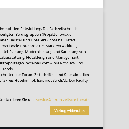
immobilien-Entwicklung. Die Fachzeitschrift ist
teiligten Berufsgruppen (Projektentwickler,
ner, Berater und Hoteliers). hotelbau liefert
ernationale Hotelprojekte. Marktentwicklung,
 Hotel-Planung, Modernisierung und Sanierung von
Hotelausstattung, Hoteldesign und Management-
jektreportagen. hotelbau.com - Ihre Produkt- und
 Hotels.
tschriften der Forum Zeitschriften und Spezialmedien
eitskreis Hotelimmobilien
,
industrieBAU
,
Der Facility
Kontaktieren Sie uns:
service@forum-zeitschriften.de
Vertrag widerrufen