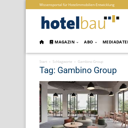
Wissensportal für Hotelimmobilien-Entwicklung
MAGAZIN
ABO
MEDIADATE
Start
Schlagworte
Gambino Group
Tag: Gambino Group